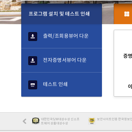
프로그램 설치 및 테스트 인쇄
출력/조회용뷰어 다운
증
전자증명서뷰어 다운
테스트 인쇄
제품100대 우수특허
대한민국S/W대상수상 신소프
보안사이트인증 한국정보
트웨어 상품대상수상