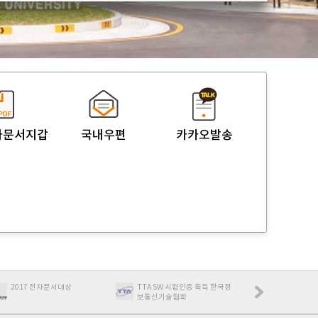
자문서지갑
국내우편
카카오발송
2017 전자문서대상
TTA SW 시헙인증 획득 한국정
최우수특허제품
보통신기술협회
제품인증