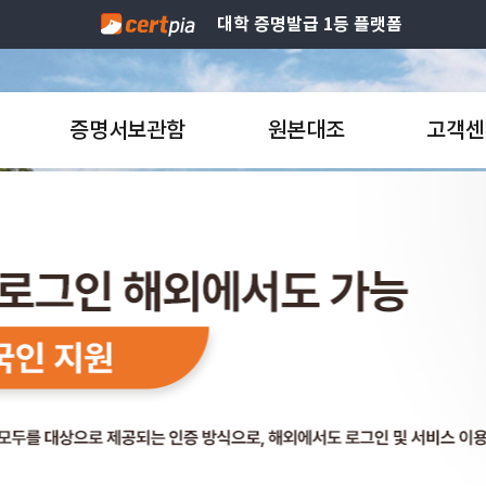
대학 증명발급 1등 플랫폼
증명서보관함
원본대조
고객센