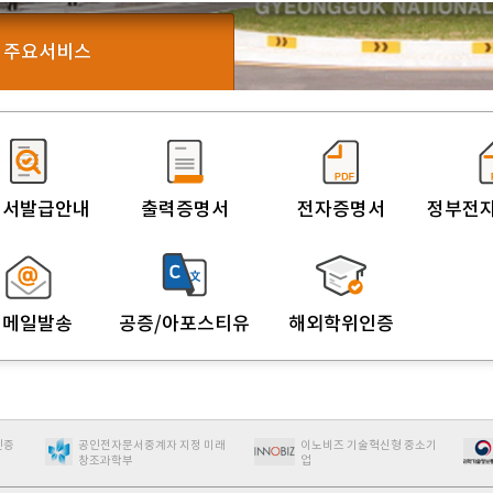
주요서비스
명서발급안내
출력증명서
전자증명서
정부전
이메일발송
공증/아포스티유
해외학위인증
인증
공인전자문서중계자 지정 미래
이노비즈 기술혁신형 중소기
창조과학부
업