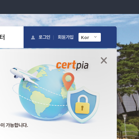
터
로그인
회원가입
공지사항
FAQ
국립경국대학교 증명발...
교내 전기설비 안전점검에 따른 인트라넷 서비스
장애 안내로 아래 기간 동안 증명발급이 불...
2026-07-03
[공지] 보안장비 펌...
2026-04-20
국립경국대학교 증명발...
2026-02-12
국립경국대학교 증명서...
2026-01-16