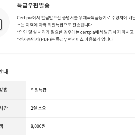
특급우편발송
Certpia에서 발급받으신 증명서를 우체국특급등기로 수령처에 배
스는 지역에 따라 익일특급으로 전송됩니다
*압인 및 실 처리가 필요한 경우에는 certpia에서 발급 하지 마시
*전자증명서(PDF)는 특급우편서비스 이용불가 입니다
안내
방법
익일특급
시간
2일 소요
액
8,000원