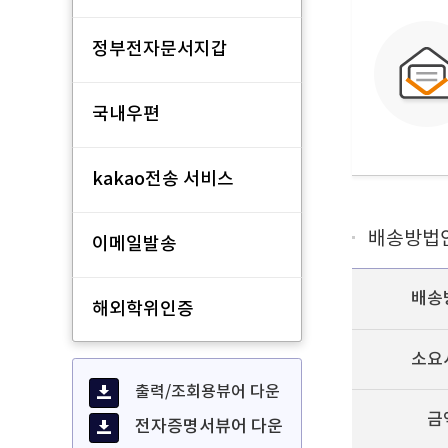
정부전자문서지갑
국내우편
kakao전송 서비스
배송방법
이메일발송
배송
해외학위인증
소요
출력/조회용뷰어 다운
금
전자증명서뷰어 다운