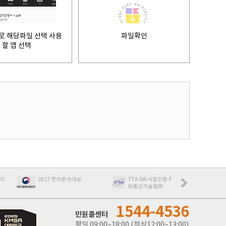
로 해당파일 선택 사용
파일확인
할 앱 선택
2017 전자문서대상
TTA SW 시헙인증 획득 한국정
최우수특허제품
보통신기술협회
제품인증
1544-4536
민원콜센터
평일 09:00~18:00 (점심12:00~13:00)