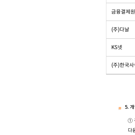
금융결제
(주)다날
KS넷
(주)한국
5.
①
다