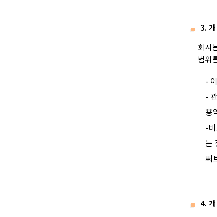
3.
회사는
범위를
-
- 
용
-비
는
써
4.