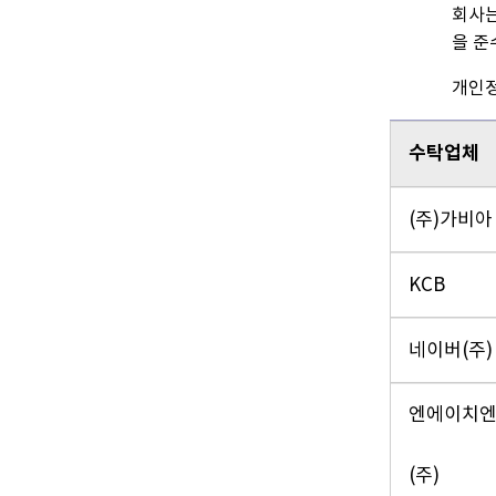
회사는
을 준
개인정
수탁업체
(주)가비아
KCB
네이버(주)
엔에이치
(주)